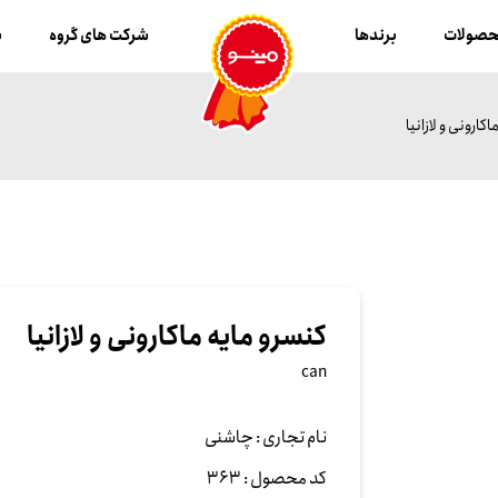
صولات
برندها
شرکت های گروه
ب
کارونی و لازانیا
کنسرو مایه ماکارونی و لازانیا
can
نام تجاری :
چاشنی
کد محصول :
363