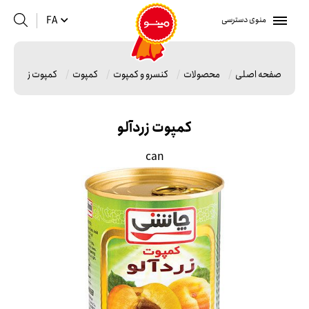
منوی دسترسی
FA
صفحه اصلی
محصولات
کنسرو و کمپوت
کمپوت
کمپوت زردآلو
کمپوت زردآلو
can