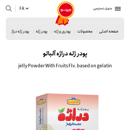
منوی دسترسی
FA
صفحه اصلی
محصولات
پودری و ژله
پودر ژله
پودر ژله دراژه آلبالو
پودر ژله دراژه آلبالو
jelly Powder With Fruits Flv. based on gelatin