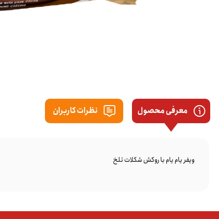
معرفی محصول
نظرات کاربران
ویفر یام یام با روکش شکلات تلخ