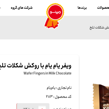
صولات
برندها
شرکت های گروه
ب
روکش شکلات تلخ
ویفر یام یام با روکش شکلات تل
Wafer Fingers in Milk Chocolate
نام تجاری :
یام‌یام
کد محصول :
283