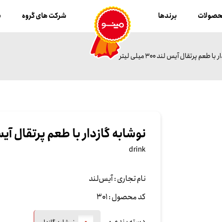
صولات
برندها
شرکت های گروه
ب
ا طعم پرتقال آیس لند 300 میلی لیتر
نوشابه گازدار با طعم پرتقال آیس لند 300 م
drink
نام تجاری :
آیس‌لند
کد محصول :
301