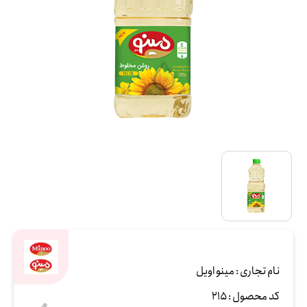
نام تجاری :
مینو اویل
کد محصول :
215