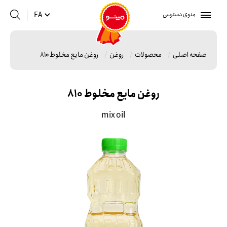
منوی دسترسی
FA
صفحه اصلی
محصولات
روغن
روغن مایع مخلوط 810
روغن مایع مخلوط 810
mix oil