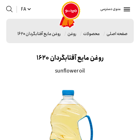
منوی دسترسی
FA
صفحه اصلی
محصولات
روغن
روغن مایع آفتابگردان 1620
روغن مایع آفتابگردان 1620
sunflower oil