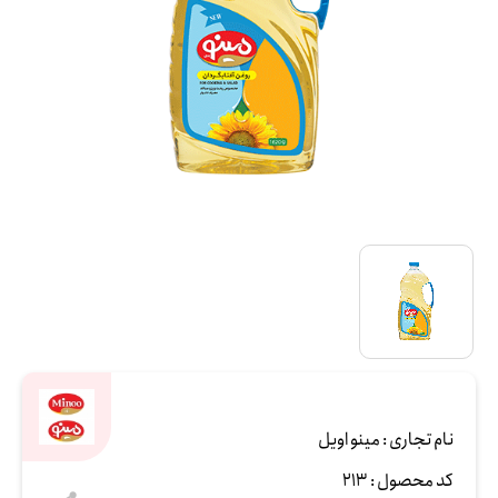
نام تجاری :
مینو اویل
کد محصول :
213