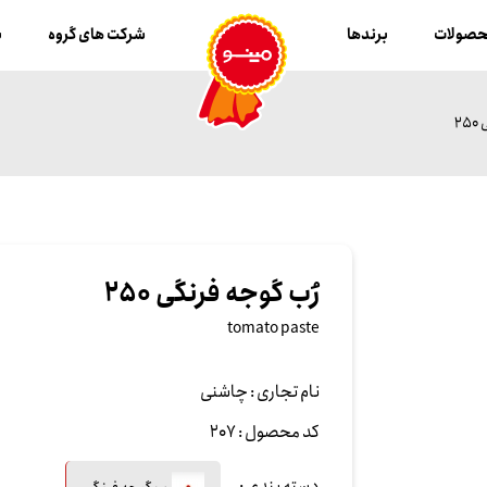
صولات
برندها
شرکت های گروه
ب
2
رُب گوجه فرنگی 250
tomato paste
نام تجاری :
چاشنی
کد محصول :
207