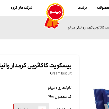
صولات
برندها
شرکت های گروه
ب
 کاکائویی کرمدار وانیلی می‌تو
بیسکویت کاکائویی کرمدار وانیل
Cream Biscuit
نام تجاری :
می‌تو
کد محصول :
390