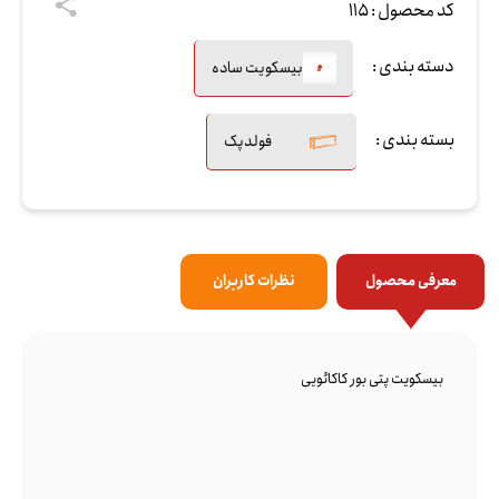
کد محصول :
115
دسته بندی :
بیسکویت ساده
بسته بندی :
فولدپک
معرفی محصول
نظرات کاربران
بیسکویت پتی بور کاکائویی