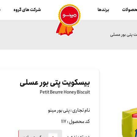
صولات
برندها
شرکت های گروه
ب
 پتی بور عسلی
بیسکویت پتی بور عسلی
Petit Beurre Honey Biscuit
نام تجاری :
پتی بور مینو
کد محصول :
117