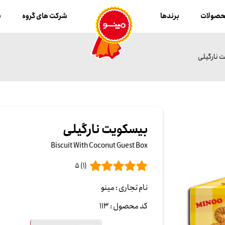
صولات
برندها
شرکت های گروه
ب
 نارگیلی
بیسکویت نارگیلی
Biscuit With Coconut Guest Box
(1) 5
نام تجاری :
مینو
کد محصول :
113