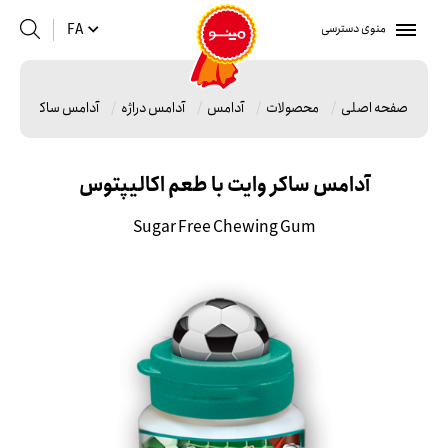
منوی دسترسی
FA
صفحه اصلی
محصولات
آدامس
آدامس دراژه
آدامس ساکر وایت ب
آدامس ساکر وایت با طعم اکالیپتوس
Sugar Free Chewing Gum