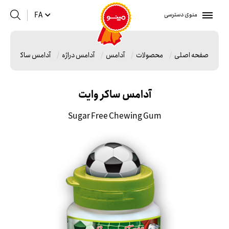
منوی دسترسی
FA
صفحه اصلی
محصولات
آدامس
آدامس دراژه
آدامس ساکر وایت
آدامس ساکر وایت
Sugar Free Chewing Gum