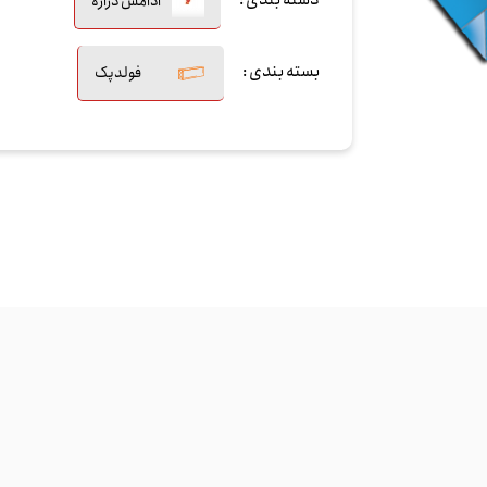
دسته بندی :
آدامس دراژه
بسته بندی :
فولدپک