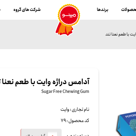
صولات
برندها
شرکت های گروه
ب
یت با طعم نعنا تند
آدامس دراژه وایت با طعم نعنا ت
Sugar Free Chewing Gum
نام تجاری :
وایت
کد محصول :
79