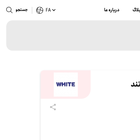
لاگ
درباره ما
جستجو
FA
ند