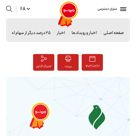
منوی دسترسی
FA
صفحه اصلی
اخبار و رویدادها
اخبار
۲۵ درصد دیگر از سهام اهدایی موسسه پیام آزادگان در «غصینو» از توثیق خارج شد
1403/06/21
پرینت
اشتراک گذاری