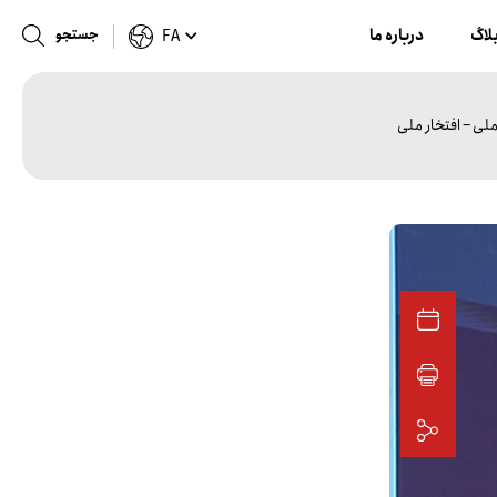
لاگ
درباره ما
جستجو
FA
ی – افتخار ملی