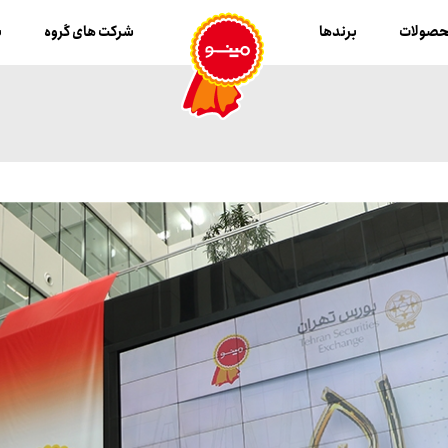
صولات
برندها
شرکت های گروه
ب