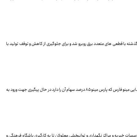
شته با قطعی های متعدد برق‌ روبرو شد و برای جلوگیری از کاهش و توقف تولید با
پارس مینو در سال ۱۴۰۴ به بهره‌برداری از خطوط تولید جدیدی همچون ویفر، بیسکویت های دیپازیتوری، تولیدات اسنک و بارلاین خواهد پرداخت. همچنین شرکت صنایع غذایی مینو فارس که پارس مینو ۸۵ درصد سهام آن را دارد در حال پیگیری جهت ورود به
سسات خیریه و مراکز نگهداری و توانبخشی معلولان تا به کارگیری باشگاه فرهنگی و